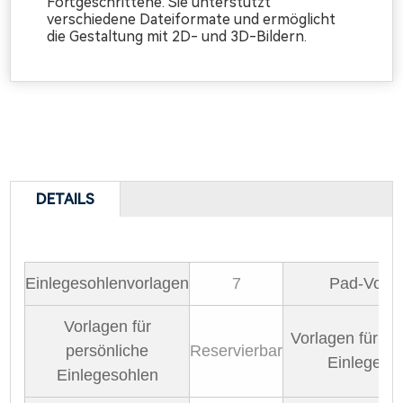
Fortgeschrittene. Sie unterstützt
verschiedene Dateiformate und ermöglicht
die Gestaltung mit 2D- und 3D-Bildern.
DETAILS
Einlegesohlenvorlagen
7
Pad-Vorla
Vorlagen für
Vorlagen für pe
persönliche
Reservierbar
Einlegeso
Einlegesohlen