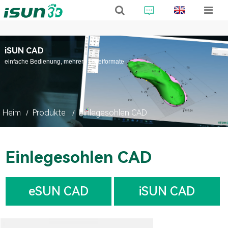
iSUN CAD
einfache Bedienung, mehrere Dateiformate
Heim
Produkte
Einlegesohlen CAD
Einlegesohlen CAD
eSUN CAD
iSUN CAD