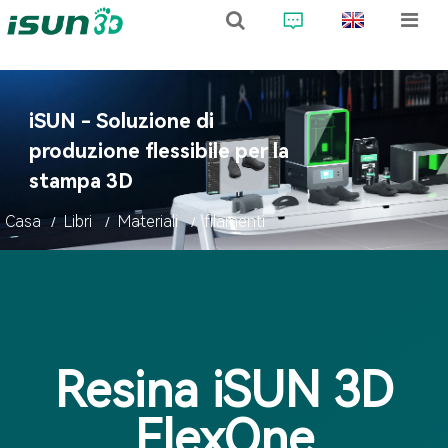
iSUN - Soluzione di
produzione flessibile per la
stampa 3D
Casa
Libri
Materiali
filamenti
Resina iSUN 3D
FlexOne