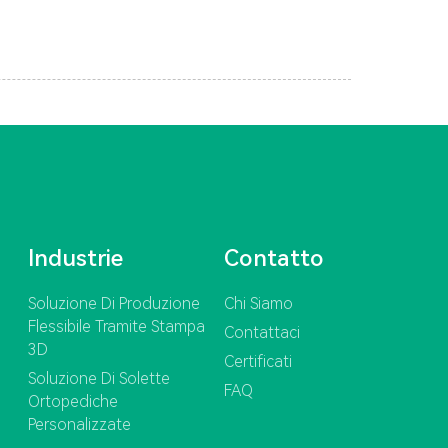
Industrie
Contatto
Soluzione Di Produzione
Chi Siamo
Flessibile Tramite Stampa
Contattaci
3D
Certificati
Soluzione Di Solette
FAQ
Ortopediche
Personalizzate