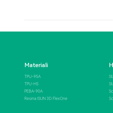
Materiali
H
TPU-95A
S
TPU-HS
S
PEBA-90A
Sc
Resina ISUN 3D FlexOne
Sc