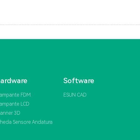
ardware
Software
tampante FDM
ESUN CAD
tampante LCD
anner 3D
heda Sensore Andatura