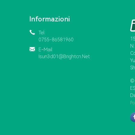
Informazioni
Tel.
15
0755-86581960
N.
E-Mail:
Co
Isun3d01@brightcn.net
Yu
Sh
© 
ES
Di
Po