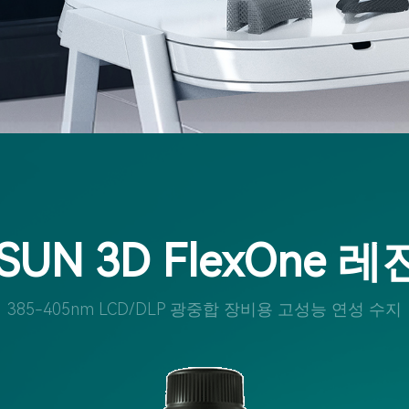
iSUN 3D FlexOne 레
385-405nm LCD/DLP 광중합 장비용 고성능 연성 수지