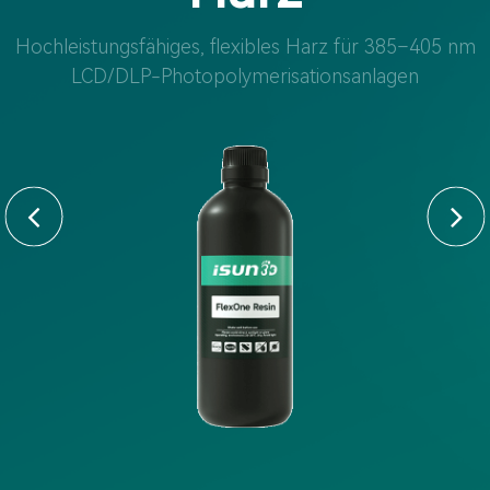
Hochleistungsfähiges, flexibles Harz für 385–405 nm
LCD/DLP-Photopolymerisationsanlagen