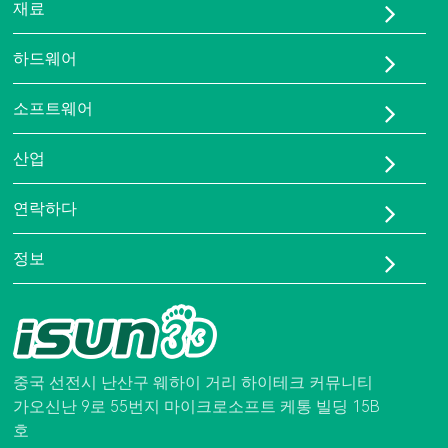
재료
TPU-95A
하드웨어
TPU-HS
FDM 프린터
페바-90A
소프트웨어
LCD 프린터
ISUN 3D FlexOne 레진
ESUN CAD
3D 스캐너
산업
보행 센서 보드
3D 프린팅 유연 생산 솔루션
연락하다
맞춤형 정형외과용 깔창 솔루션
회사 소개
정보
문의하기
전화:
인증서
0755-86581960
자주 묻는 질문
이메일:
Isun3d01@brightcn.net
중국 선전시 난산구 웨하이 거리 하이테크 커뮤니티
가오신난 9로 55번지 마이크로소프트 케통 빌딩 15B
호