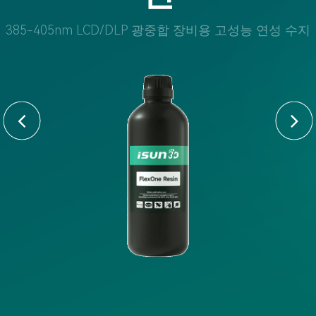
385-405nm LCD/DLP 광중합 장비용 고성능 연성 수지