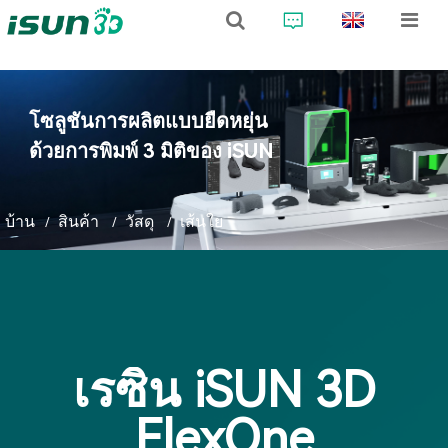
โซลูชันการผลิตแบบยืดหยุ่น
ด้วยการพิมพ์ 3 มิติของ iSUN
บ้าน
สินค้า
วัสดุ
เส้นใย
เรซิน iSUN 3D
FlexOne