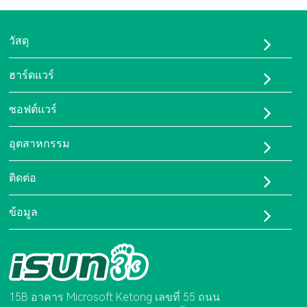
วัสดุ
ทูพียู-95เอ
ฮาร์ดแวร์
ทูพียูเอชเอส
เครื่องพิมพ์ FDM
พีบีเอ-90เอ
ซอฟต์แวร์
เครื่องพิมพ์ LCD
เรซิน ISUN 3D FlexOne
อีซัน ซีดี
เครื่องสแกน 3 มิติ
อุตสาหกรรม
บอร์ดเซ็นเซอร์การเดิน
โซลูชันการผลิตแบบยืดหยุ่นด้วยการพิมพ์ 3 มิติ
ติดต่อ
แผ่นรองฝ่าเท้าสั่งทำพิเศษสำหรับผู้ป่วยกระดูกและข้อ
เกี่ยวกับเรา
ข้อมูล
ติดต่อเรา
โทรศัพท์:
ใบรับรอง
0755-86581960
คำถามที่พบบ่อย
อีเมล:
Isun3d01@brightcn.net
15B อาคาร Microsoft Ketong เลขที่ 55 ถนน