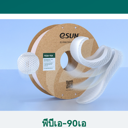
พีบีเอ-90เอ