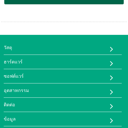
วัสดุ
ทูพียู-95เอ
ฮาร์ดแวร์
ทูพียูเอชเอส
เครื่องพิมพ์ FDM
พีบีเอ-90เอ
ซอฟต์แวร์
เครื่องพิมพ์ LCD
เรซิน ISUN 3D FlexOne
อีซัน ซีดี
เครื่องสแกน 3 มิติ
อุตสาหกรรม
บอร์ดเซ็นเซอร์การเดิน
โซลูชันการผลิตแบบยืดหยุ่นด้วยการพิมพ์ 3 มิติ
ติดต่อ
แผ่นรองฝ่าเท้าสั่งทำพิเศษสำหรับผู้ป่วยกระดูกและข้อ
เกี่ยวกับเรา
ข้อมูล
ติดต่อเรา