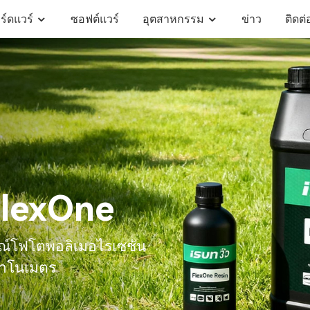
ร์ดแวร์
ซอฟต์แวร์
อุตสาหกรรม
ข่าว
ติดต่
โซลูชันการผลิตแบบยืดหยุ่นด้วยการพิมพ์ 3 มิติ
แผ่นรองฝ่าเท้าสั่งทำพิเศษสำหรับผู้ป่วยกระดูกและข้อ
เครื่องสแกนวัดสัดส่วนร่างกาย 3 มิติ iFit Mirror
บอร์ดเซ็นเซอร์วัดการก้าวเดิน iSUN
FlexOne
กรณ์โฟโตพอลิเมอไรเซชัน
นาโนเมตร