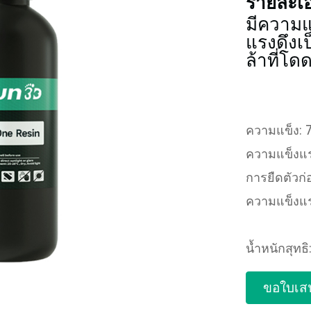
รายละเอ
มีความ
แรงดึงเ
ล้าที่โด
ความแข็ง: 
ความแข็งแร
การยืดตัวก
ความแข็งแ
น้ำหนักสุทธิ
ขอใบเส