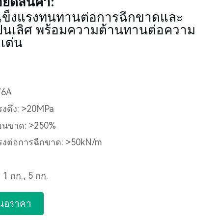
ียดสินค้า:
แข็งแรงทนทานต่อการฉีกขาดและ
ป็นเลิศ พร้อมความต้านทานต่อความ
ดเด่น
76A
งดึง: >20MPa
่อนขาด: >250%
รงต่อการฉีกขาด: >50kN/m
: 1 กก., 5 กก.
นอราคา