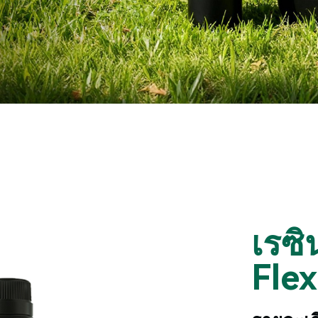
เรซ
Fle