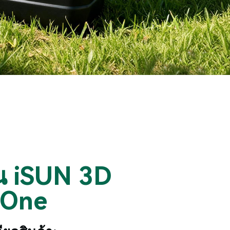
ิน iSUN 3D
xOne