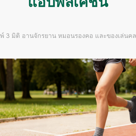
แอปพลิเคชัน
มพ์ 3 มิติ อานจักรยาน หมอนรองคอ และของเล่นค