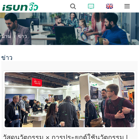
บ้าน
ข่าว
ข่าว
วัสดุนวัตกรรม × การประยุกต์ใช้นวัตกรรม |