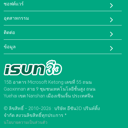
พีบีเอ-90เอ
ซอฟต์แวร์
เครื่องพิมพ์ LCD
เรซิน ISUN 3D FlexOne
อีซัน ซีดี
เครื่องสแกน 3 มิติ
อุตสาหกรรม
บอร์ดเซ็นเซอร์การเดิน
โซลูชันการผลิตแบบยืดหยุ่นด้วยการพิมพ์ 3 มิติ
ติดต่อ
แผ่นรองฝ่าเท้าสั่งทำพิเศษสำหรับผู้ป่วยกระดูกและข้อ
เกี่ยวกับเรา
ข้อมูล
ติดต่อเรา
โทรศัพท์:
ใบรับรอง
0755-86581960
คำถามที่พบบ่อย
อีเมล:
Isun3d01@brightcn.net
15B อาคาร Microsoft Ketong เลขที่ 55 ถนน
Gaoxinnan สาย 9 ชุมชนเทคโนโลยีชั้นสูง ถนน
Yuehai เขต Nanshan เมืองเซินเจิ้น ประเทศจีน
© ลิขสิทธิ์ - 2010-2026 : บริษัท อีซัน3D ปรินท์ติ้ง
จำกัด สงวนลิขสิทธิ์ทุกประการ *
นโยบายความเป็นส่วนตัว