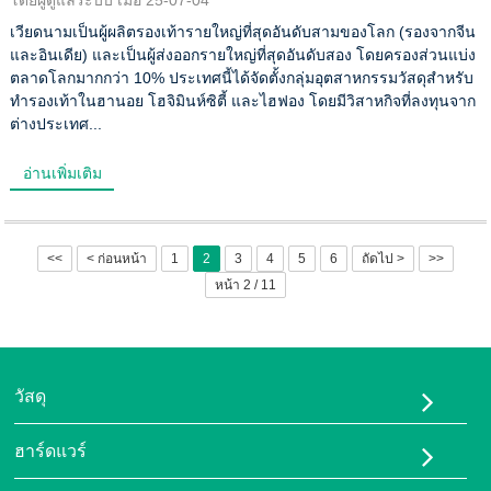
เวียดนามเป็นผู้ผลิตรองเท้ารายใหญ่ที่สุดอันดับสามของโลก (รองจากจีน
และอินเดีย) และเป็นผู้ส่งออกรายใหญ่ที่สุดอันดับสอง โดยครองส่วนแบ่ง
ตลาดโลกมากกว่า 10% ประเทศนี้ได้จัดตั้งกลุ่มอุตสาหกรรมวัสดุสำหรับ
ทำรองเท้าในฮานอย โฮจิมินห์ซิตี้ และไฮฟอง โดยมีวิสาหกิจที่ลงทุนจาก
ต่างประเทศ...
อ่านเพิ่มเติม
<<
< ก่อนหน้า
1
2
3
4
5
6
ถัดไป >
>>
หน้า 2 / 11
วัสดุ
ทูพียู-95เอ
ฮาร์ดแวร์
ทูพียูเอชเอส
เครื่องพิมพ์ FDM